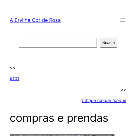
Skip
to
A Ervilha Cor de Rosa
content
Search
Search
<<
#101
>>
tchque tchque tchque
compras e prendas