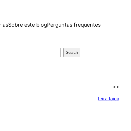
rias
Sobre este blog
Perguntas frequentes
Search
>>
feira laica