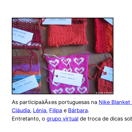
As participaàÄ±es portuguesas na
Nike Blanket 
Cláudia
,
Lénia
,
Filipa
e
Bárbara
.
Entretanto, o
grupo virtual
de troca de dicas sob