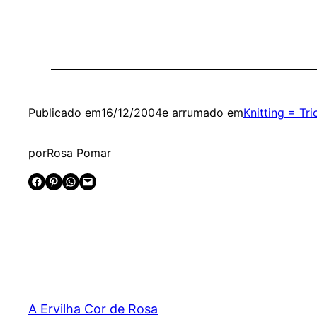
Publicado em
16/12/2004
e arrumado em
Knitting = Tri
por
Rosa Pomar
Share on Facebook
Share on Pinterest
Share on WhatsApp
Email this Page
A Ervilha Cor de Rosa