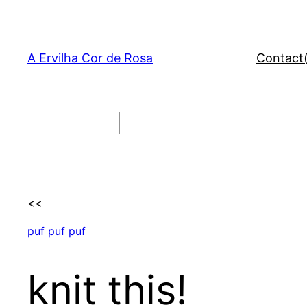
Skip
to
content
A Ervilha Cor de Rosa
Contact
Search
<<
puf puf puf
knit this!