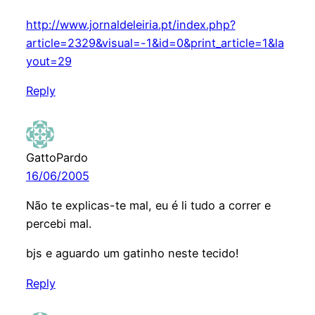
http://www.jornaldeleiria.pt/index.php?
article=2329&visual=-1&id=0&print_article=1&la
yout=29
Reply
GattoPardo
16/06/2005
Não te explicas-te mal, eu é li tudo a correr e
percebi mal.
bjs e aguardo um gatinho neste tecido!
Reply