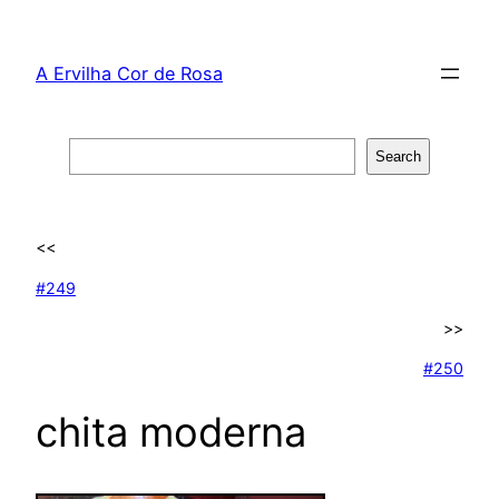
Skip
to
A Ervilha Cor de Rosa
content
Search
Search
<<
#249
>>
#250
chita moderna