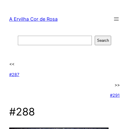
Skip
to
A Ervilha Cor de Rosa
content
Search
Search
<<
#287
>>
#291
#288