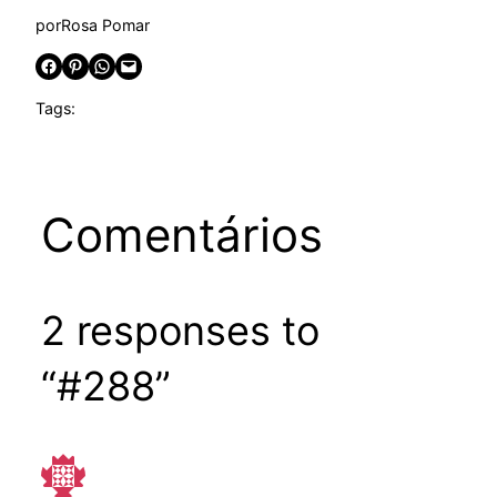
por
Rosa Pomar
Share on Facebook
Share on Pinterest
Share on WhatsApp
Email this Page
Tags:
Comentários
2 responses to
“#288”