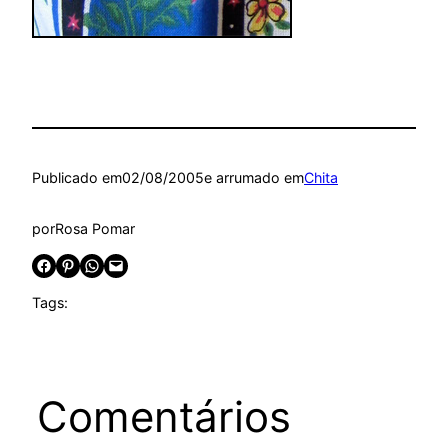
Publicado em
02/08/2005
e arrumado em
Chita
por
Rosa Pomar
Share on Facebook
Share on Pinterest
Share on WhatsApp
Email this Page
Tags:
Comentários