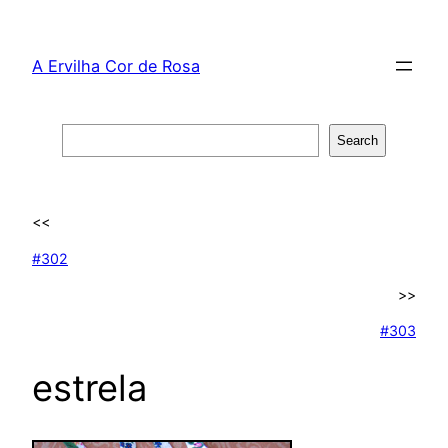
Skip
to
A Ervilha Cor de Rosa
content
Search
Search
<<
#302
>>
#303
estrela