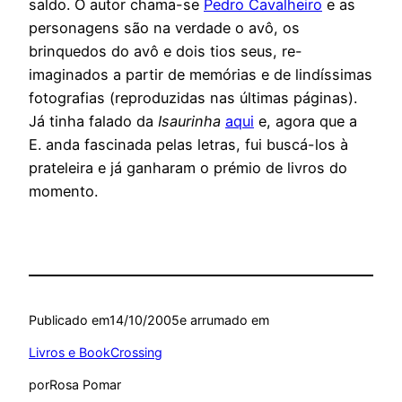
saldo. O autor chama-se
Pedro Cavalheiro
e as
personagens são na verdade o avô, os
brinquedos do avô e dois tios seus, re-
imaginados a partir de memórias e de lindíssimas
fotografias (reproduzidas nas últimas páginas).
Já tinha falado da
Isaurinha
aqui
e, agora que a
E. anda fascinada pelas letras, fui buscá-los à
prateleira e já ganharam o prémio de livros do
momento.
Publicado em
14/10/2005
e arrumado em
Livros e BookCrossing
por
Rosa Pomar