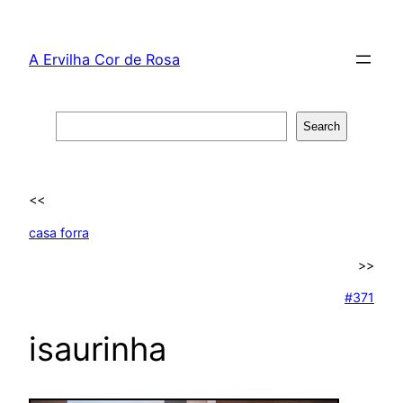
Skip
to
A Ervilha Cor de Rosa
content
Search
Search
<<
casa forra
>>
#371
isaurinha