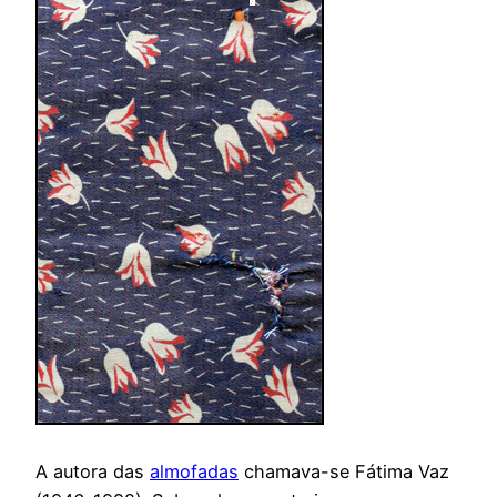
A autora das
almofadas
chamava-se Fátima Vaz