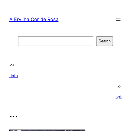
Skip
to
A Ervilha Cor de Rosa
content
Search
Search
<<
tinta
>>
spt
…