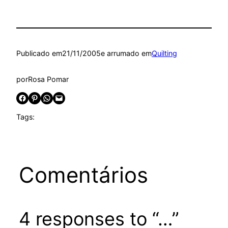
Publicado em
21/11/2005
e arrumado em
Quilting
por
Rosa Pomar
Share on Facebook
Share on Pinterest
Share on WhatsApp
Email this Page
Tags:
Comentários
4 responses to “…”