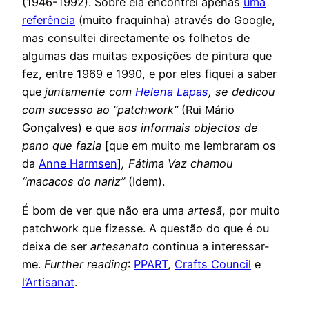
(1946-1992). Sobre ela encontrei apenas
uma
referência
(muito fraquinha) através do Google,
mas consultei directamente os folhetos de
algumas das muitas exposições de pintura que
fez, entre 1969 e 1990, e por eles fiquei a saber
que
juntamente com
Helena Lapas
, se dedicou
com sucesso ao “patchwork”
(Rui Mário
Gonçalves) e que
aos informais objectos de
pano que fazia
[que em muito me lembraram os
da
Anne Harmsen
]
, Fátima Vaz chamou
“macacos do nariz”
(Idem).
É bom de ver que não era uma
artesã
, por muito
patchwork que fizesse. A questão do que é ou
deixa de ser
artesanato
continua a interessar-
me.
Further reading
:
PPART
,
Crafts Council
e
l’Artisanat
.