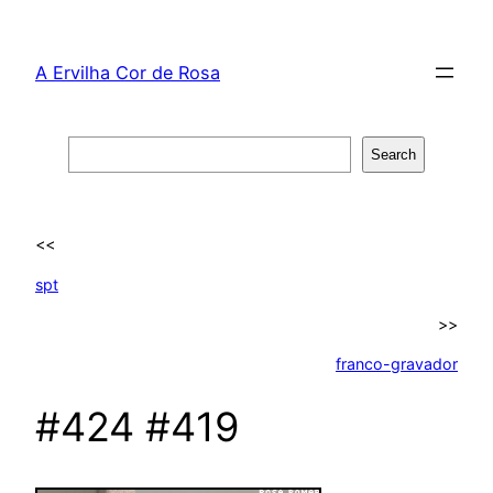
Skip
to
A Ervilha Cor de Rosa
content
Search
Search
<<
spt
>>
franco-gravador
#424 #419