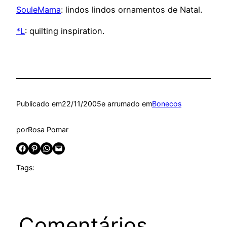
SouleMama
: lindos lindos ornamentos de Natal.
*L
: quilting inspiration.
Publicado em
22/11/2005
e arrumado em
Bonecos
por
Rosa Pomar
Share on Facebook
Share on Pinterest
Share on WhatsApp
Email this Page
Tags:
Comentários