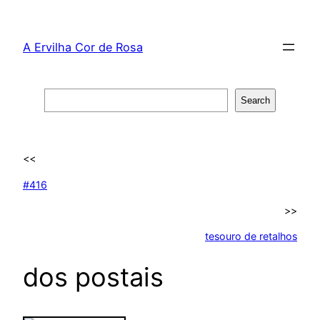
Skip
to
A Ervilha Cor de Rosa
content
Search
Search
<<
#416
>>
tesouro de retalhos
dos postais