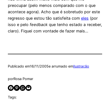
preocupar (pelo menos comparado com o que
acontece agora). Acho que é sobretudo por este
regresso que estou tão satisfeita com
eles
(por
isso e pelo
feedback
que tenho estado a receber,
claro). Fiquei com vontade de fazer mais…
Publicado em
16/11/2005
e arrumado em
Ilustração
por
Rosa Pomar
Share on Facebook
Share on Pinterest
Share on WhatsApp
Email this Page
Tags: