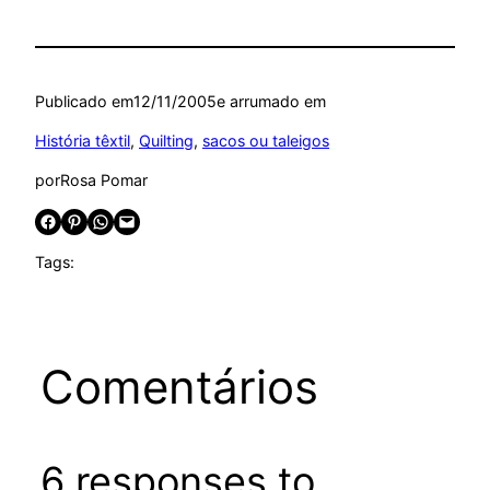
Publicado em
12/11/2005
e arrumado em
História têxtil
, 
Quilting
, 
sacos ou taleigos
por
Rosa Pomar
Share on Facebook
Share on Pinterest
Share on WhatsApp
Email this Page
Tags:
Comentários
6 responses to