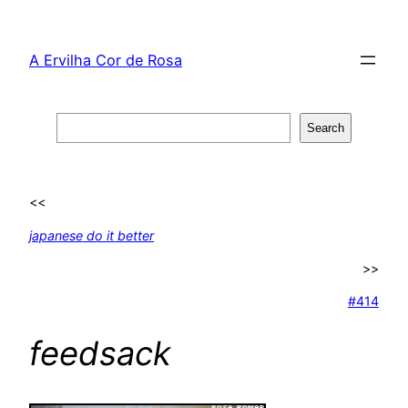
Skip
to
A Ervilha Cor de Rosa
content
Search
Search
<<
japanese do it better
>>
#414
feedsack