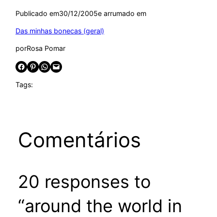
Publicado em
30/12/2005
e arrumado em
Das minhas bonecas (geral)
por
Rosa Pomar
Share on Facebook
Share on Pinterest
Share on WhatsApp
Email this Page
Tags:
Comentários
20 responses to
“around the world in