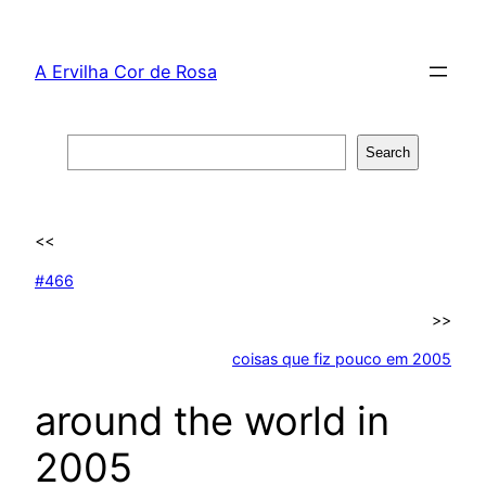
Skip
to
A Ervilha Cor de Rosa
content
Search
Search
<<
#466
>>
coisas que fiz pouco em 2005
around the world in
2005