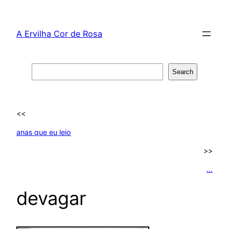
Skip
to
A Ervilha Cor de Rosa
content
Search
Search
<<
anas que eu leio
>>
…
devagar