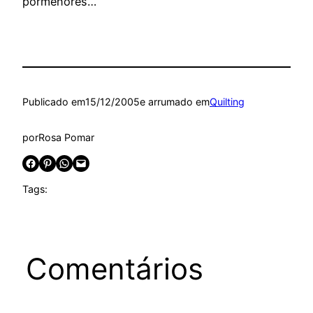
pormenores…
Publicado em
15/12/2005
e arrumado em
Quilting
por
Rosa Pomar
Share on Facebook
Share on Pinterest
Share on WhatsApp
Email this Page
Tags:
Comentários