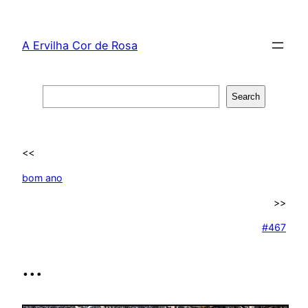
Skip
to
A Ervilha Cor de Rosa
content
Search
Search
<<
bom ano
>>
#467
…