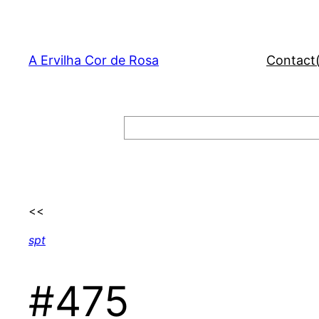
Skip
to
content
A Ervilha Cor de Rosa
Contact
Search
<<
spt
#475