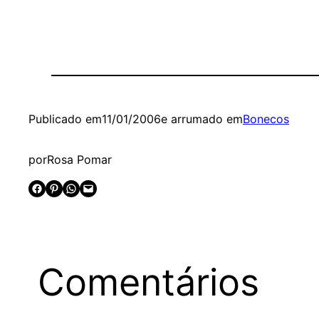
Publicado em
11/01/2006
e arrumado em
Bonecos
por
Rosa Pomar
Share on Facebook
Share on Pinterest
Share on WhatsApp
Email this Page
Comentários