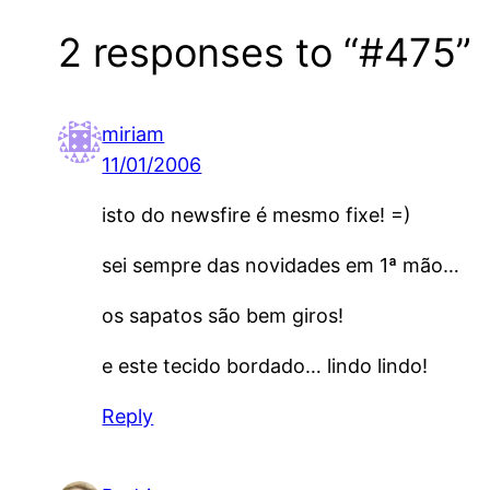
2 responses to “#475”
miriam
11/01/2006
isto do newsfire é mesmo fixe! =)
sei sempre das novidades em 1ª mão…
os sapatos são bem giros!
e este tecido bordado… lindo lindo!
Reply