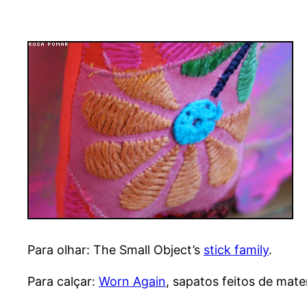
Para olhar: The Small Object’s
stick family
.
Para calçar:
Worn Again
, sapatos feitos de mate