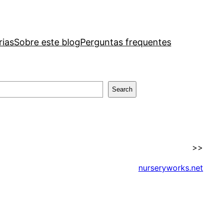
rias
Sobre este blog
Perguntas frequentes
Search
>>
nurseryworks.net