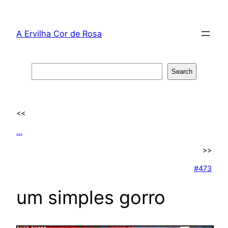
Skip
to
A Ervilha Cor de Rosa
content
Search
Search
<<
…
>>
#473
um simples gorro