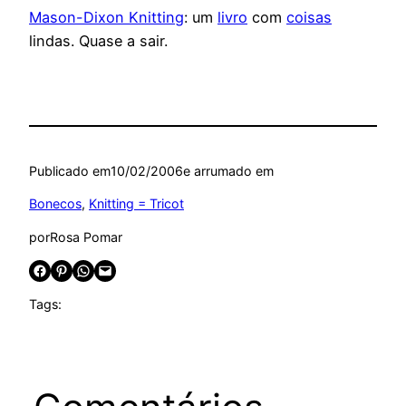
Mason-Dixon Knitting
: um
livro
com
coisas
lindas. Quase a sair.
Publicado em
10/02/2006
e arrumado em
Bonecos
, 
Knitting = Tricot
por
Rosa Pomar
Share on Facebook
Share on Pinterest
Share on WhatsApp
Email this Page
Tags: