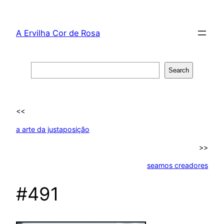
Skip
to
A Ervilha Cor de Rosa
content
Search
Search
<<
a arte da justaposição
>>
seamos creadores
#491