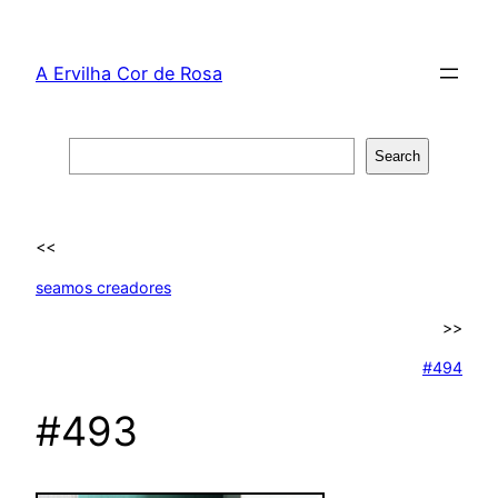
Skip
to
A Ervilha Cor de Rosa
content
Search
Search
<<
seamos creadores
>>
#494
#493