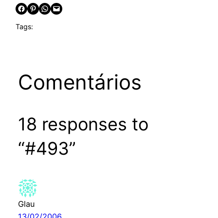
Share on Facebook
Share on Pinterest
Share on WhatsApp
Email this Page
Tags:
Comentários
18 responses to
“#493”
Glau
13/02/2006