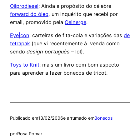
Oilprodiesel
: Ainda a propósito do célebre
forward do óleo
, um inquérito que recebi por
email, promovido pela
Oeinerge
.
Eye|con
: carteiras de fita-cola e variações das
de
tetrapak
(que vi recentemente à venda como
sendo
design português
– lol).
Toys to Knit
: mais um livro com bom aspecto
para aprender a fazer bonecos de tricot.
Publicado em
13/02/2006
e arrumado em
Bonecos
por
Rosa Pomar