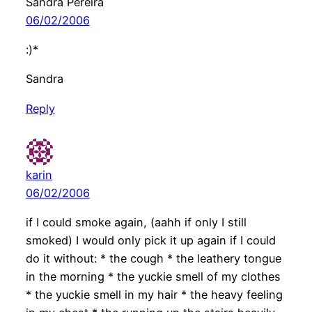
Sandra Pereira
06/02/2006
:)*
Sandra
Reply
karin
06/02/2006
if I could smoke again, (aahh if only I still
smoked) I would only pick it up again if I could
do it without: * the cough * the leathery tongue
in the morning * the yuckie smell of my clothes
* the yuckie smell in my hair * the heavy feeling