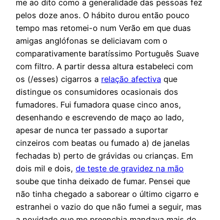
me ao dito como a generalidade das pessoas fez
pelos doze anos. O hábito durou então pouco
tempo mas retomei-o num Verão em que duas
amigas anglófonas se deliciavam com o
comparativamente baratíssimo Português Suave
com filtro. A partir dessa altura estabeleci com
os (/esses) cigarros a
relação afectiva
que
distingue os consumidores ocasionais dos
fumadores. Fui fumadora quase cinco anos,
desenhando e escrevendo de maço ao lado,
apesar de nunca ter passado a suportar
cinzeiros com beatas ou fumado a) de janelas
fechadas b) perto de grávidas ou crianças. Em
dois mil e dois,
de teste de gravidez na mão
soube que tinha deixado de fumar. Pensei que
não tinha chegado a saborear o último cigarro e
estranhei o vazio do que não fumei a seguir, mas
a novidade que me preenchia mandava mais do