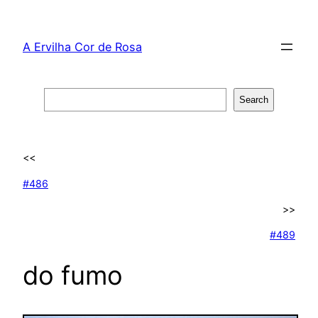
Skip
to
A Ervilha Cor de Rosa
content
Search
Search
<<
#486
>>
#489
do fumo