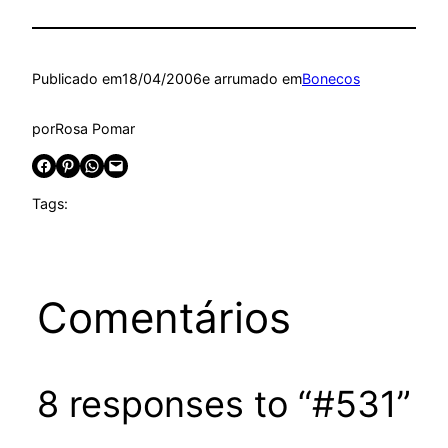
Publicado em
18/04/2006
e arrumado em
Bonecos
por
Rosa Pomar
Share on Facebook
Share on Pinterest
Share on WhatsApp
Email this Page
Tags:
Comentários
8 responses to “#531”