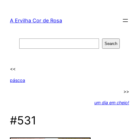
Skip
to
A Ervilha Cor de Rosa
content
Search
Search
<<
páscoa
>>
um dia em cheio!
#531