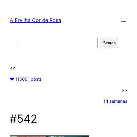
Skip
to
A Ervilha Cor de Rosa
content
Search
Search
<<
♥ (1500º post)
>>
14 semanas
#542