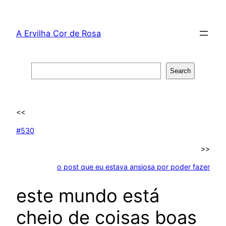
Skip
to
A Ervilha Cor de Rosa
content
Search
Search
<<
#530
>>
o post que eu estava ansiosa por poder fazer
este mundo está
cheio de coisas boas