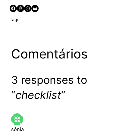
Share on Facebook
Share on Pinterest
Share on WhatsApp
Email this Page
Tags:
Comentários
3 responses to
“
checklist
”
sónia