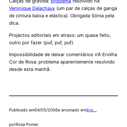
Calças de grávida:
problema
resolvido na
Veronique Delachaux
(um par de calças de ganga
de cintura baixa e elástica). Obrigada Sónia pela
dica.
Projectos editoriais em atraso: um quase feito,
outro por fazer (puf, puf, puf).
Impossibilidade de deixar comentários n’A Ervilha
Cor de Rosa: problema aparentemente resolvido
desde esta manhã.
Publicado em
04/05/2006
e arrumado em
Xyz…
por
Rosa Pomar