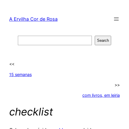
Skip
to
A Ervilha Cor de Rosa
content
Search
Search
<<
15 semanas
>>
com livros, em leiria
checklist