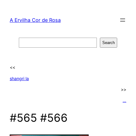
Skip
to
A Ervilha Cor de Rosa
content
Search
Search
<<
shangri la
>>
…
#565 #566