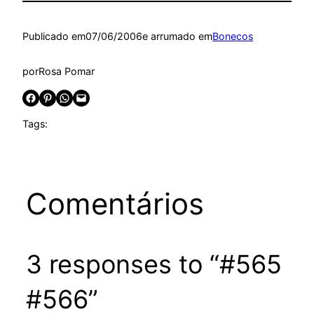
Publicado em
07/06/2006
e arrumado em
Bonecos
por
Rosa Pomar
Share on Facebook
Share on Pinterest
Share on WhatsApp
Email this Page
Tags:
Comentários
3 responses to “#565
#566”