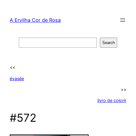
Skip
to
A Ervilha Cor de Rosa
content
Search
Search
<<
évasée
>>
livro de colorir
#572