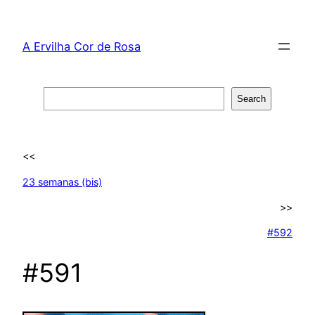
Skip
to
A Ervilha Cor de Rosa
content
Search
Search
<<
23 semanas (bis)
>>
#592
#591