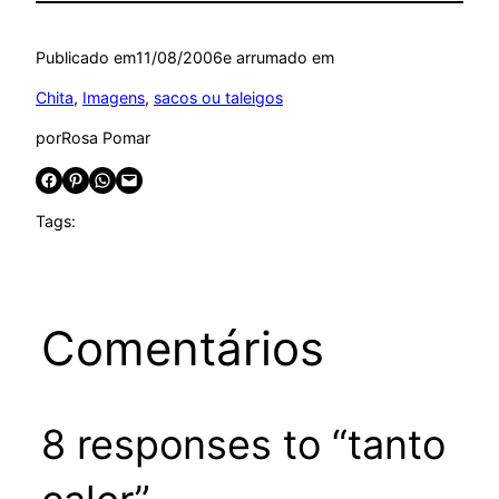
Publicado em
11/08/2006
e arrumado em
Chita
, 
Imagens
, 
sacos ou taleigos
por
Rosa Pomar
Share on Facebook
Share on Pinterest
Share on WhatsApp
Email this Page
Tags:
Comentários
8 responses to “tanto