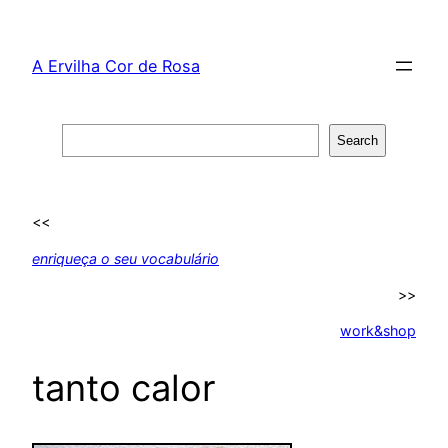
Skip
to
A Ervilha Cor de Rosa
content
Search
Search
<<
enriqueça o seu vocabulário
>>
work&shop
tanto calor