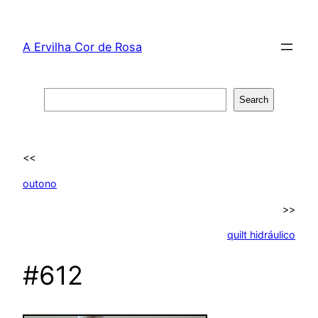
Skip
to
A Ervilha Cor de Rosa
content
Search
Search
<<
outono
>>
quilt hidráulico
#612