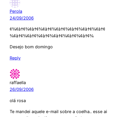
Perola
24/09/2006
¢¾¢à†¢¾¢à†¢¾¢à†¢¾¢à†¢¾¢à†¢¾¢à†¢¾¢à†¢
¾¢à†¢¾¢à†¢¾¢à†¢¾¢à†¢¾¢à†¢¾¢à†¢¾
Desejo bom domingo
Reply
raffaella
26/09/2006
olá rosa
Te mandei aquele e-mail sobre a coelha.. esse ai