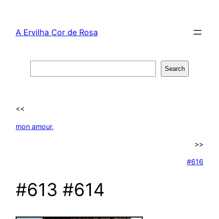
Skip
to
A Ervilha Cor de Rosa
content
Search
Search
<<
mon amour,
>>
#616
#613 #614