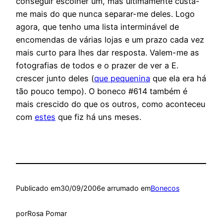
conseguir escolher um, mas ultimamente custa-
me mais do que nunca separar-me deles. Logo
agora, que tenho uma lista interminável de
encomendas de várias lojas e um prazo cada vez
mais curto para lhes dar resposta. Valem-me as
fotografias de todos e o prazer de ver a E.
crescer junto deles (
que pequenina
que ela era há
tão pouco tempo). O boneco #614 também é
mais crescido do que os outros, como aconteceu
com
estes
que fiz há uns meses.
Publicado em
30/09/2006
e arrumado em
Bonecos
por
Rosa Pomar