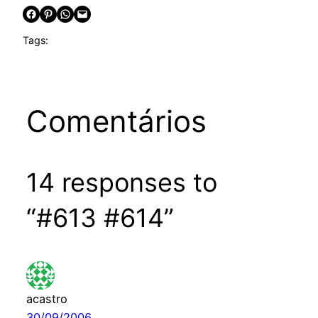
Share on Facebook
Share on Pinterest
Share on WhatsApp
Email this Page
Tags:
Comentários
14 responses to
“#613 #614”
acastro
30/09/2006