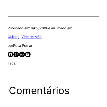
Publicado em
16/09/2006
e arrumado em
Quilting
, 
Vida de Mãe
por
Rosa Pomar
Share on Facebook
Share on Pinterest
Share on WhatsApp
Email this Page
Tags:
Comentários