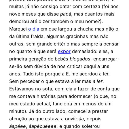
muitas já não consigo datar com certeza (foi aos
nove meses que disse
papá
, mas quantos mais
demorou até dizer também o meu nome?).
Marquei
o dia
em que largou a chucha mas não o
da última fralda, algumas gracinhas mas não
outras, sem grande critério mas sempre a pensar
no quanto é que será
expor
demasiado: eles, a
primeira geração de bebés
blogados
, encarregar-
se-ão sem dúvida de nos criticar daqui a uns
anos. Tudo isto porque a E. me acordou a ler.
Sem perceber o que estava a ler mas
a ler
.
Estávamos no sofá, com ela a fazer de conta que
me contava histórias para adormecer (o que, no
meu estado actual, funciona em menos de um
minuto). Já do outro lado, comecei a prestar
atenção ao que estava a ouvir:
áa
, depois
áapéee
,
áapécuéeee
, e quando soletrou