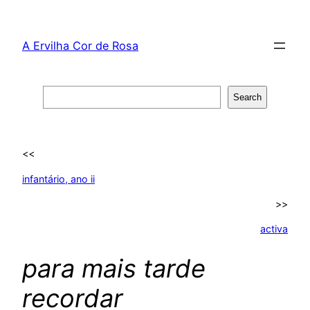
Skip
to
A Ervilha Cor de Rosa
content
Search
Search
<<
infantário, ano ii
>>
activa
para mais tarde
recordar