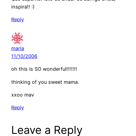
inspira!! :)
Reply
maria
11/10/2006
oh this is SO wonderful!!!!!!!
thinking of you sweet mama.
xxoo mav
Reply
Leave a Reply