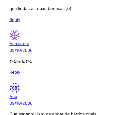
que lindas as duas bonecas ;o)
Reply
Alexandra
09/10/2006
¢¾lindo¢¾
Reply
Ana
09/10/2006
Que espanto! Isto de andar de barriga cheia,