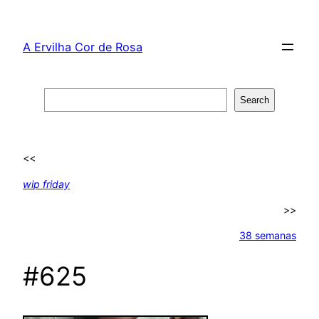
Skip
to
A Ervilha Cor de Rosa
content
Search
Search
<<
wip friday
>>
38 semanas
#625