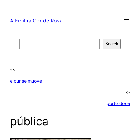
Skip
to
A Ervilha Cor de Rosa
content
Search
Search
<<
e pur se muove
>>
porto doce
pública