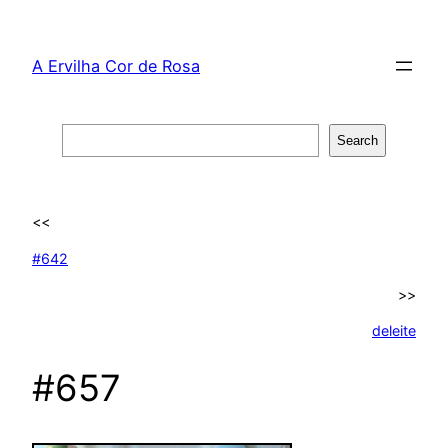
Skip
to
A Ervilha Cor de Rosa
content
Search
Search
<<
#642
>>
deleite
#657