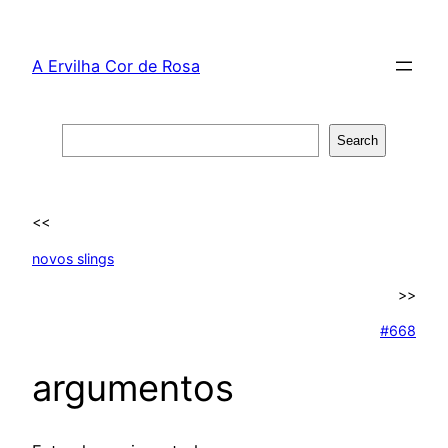
Skip
to
A Ervilha Cor de Rosa
content
Search
Search
<<
novos slings
>>
#668
argumentos