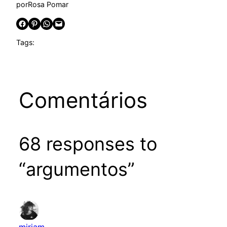
por
Rosa Pomar
Share on Facebook
Share on Pinterest
Share on WhatsApp
Email this Page
Tags:
Comentários
68 responses to
“argumentos”
miriam