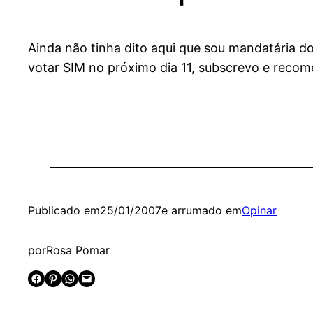
Ainda não tinha dito aqui que sou mandatária d
votar SIM no próximo dia 11, subscrevo e reco
Publicado em
25/01/2007
e arrumado em
Opinar
por
Rosa Pomar
Share on Facebook
Share on Pinterest
Share on WhatsApp
Email this Page