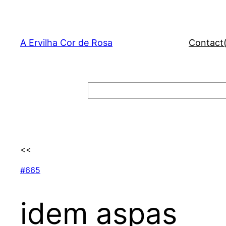
Skip
to
content
A Ervilha Cor de Rosa
Contact
Search
<<
#665
idem aspas