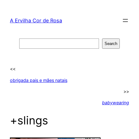
Skip
to
A Ervilha Cor de Rosa
content
Search
Search
<<
obrigada pais e mães natais
>>
babywearing
+slings