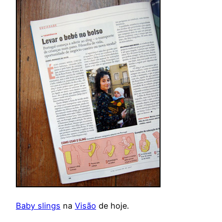
Baby slings
na
Visão
de hoje.