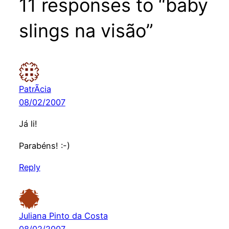
11 responses to “baby
slings na visão”
PatrÃ­cia
08/02/2007
Já li!
Parabéns! :-)
Reply
Juliana Pinto da Costa
08/02/2007