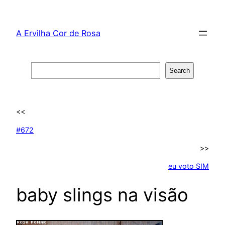
Skip
to
A Ervilha Cor de Rosa
content
Search
Search
<<
#672
>>
eu voto SIM
baby slings na visão