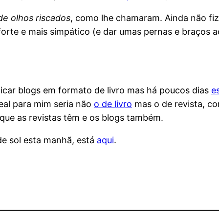
e olhos riscados
, como lhe chamaram. Ainda não fi
 forte e mais simpático (e dar umas pernas e braços 
licar blogs em formato de livro mas há poucos dias
e
eal para mim seria não
o de livro
mas o de revista, c
que as revistas têm e os blogs também.
e sol esta manhã, está
aqui
.