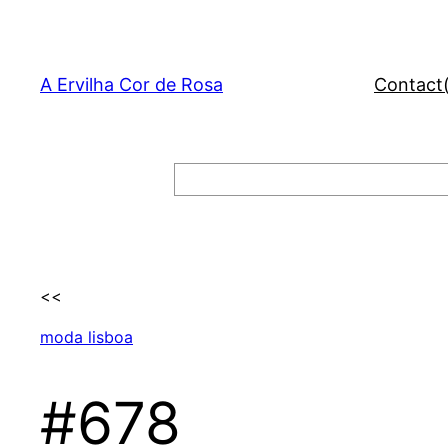
Skip
to
content
A Ervilha Cor de Rosa
Contact
Search
<<
moda lisboa
#678