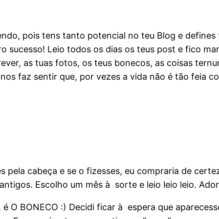
endo, pois tens tanto potencial no teu Blog e define
o sucesso! Leio todos os dias os teus post e fico ma
rever, as tuas fotos, os teus bonecos, as coisas tern
nos faz sentir que, por vezes a vida não é tão feia 
es pela cabeça e se o fizesses, eu compraria de certe
tigos. Escolho um mês à sorte e leio leio leio. Ador
, é O BONECO :) Decidi ficar à espera que apareces