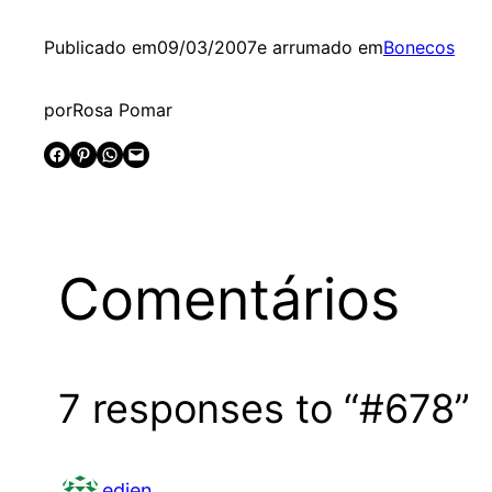
Publicado em
09/03/2007
e arrumado em
Bonecos
por
Rosa Pomar
Share on Facebook
Share on Pinterest
Share on WhatsApp
Email this Page
Comentários
7 responses to “#678”
edien