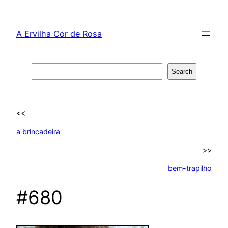
Skip
to
A Ervilha Cor de Rosa
content
Search
Search
<<
a brincadeira
>>
bem-trapilho
#680