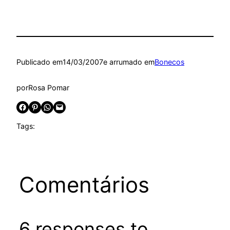
Publicado em
14/03/2007
e arrumado em
Bonecos
por
Rosa Pomar
Share on Facebook
Share on Pinterest
Share on WhatsApp
Email this Page
Tags:
Comentários
6 responses to