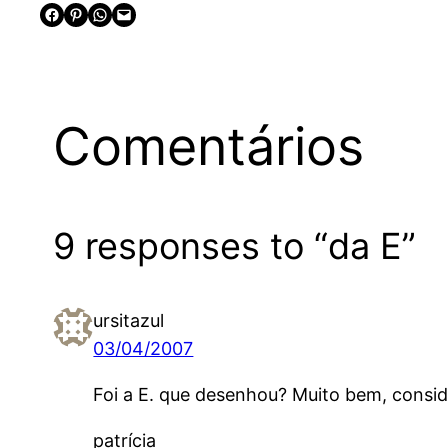
Share on Facebook
Share on Pinterest
Share on WhatsApp
Email this Page
Comentários
9 responses to “da E”
ursitazul
03/04/2007
Foi a E. que desenhou? Muito bem, consid
patrícia