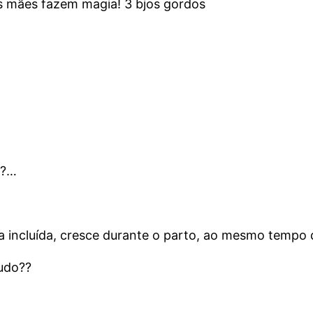
s mães fazem magia! 3 bjos gordos
s?…
incluída, cresce durante o parto, ao mesmo tempo d
udo??