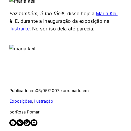
Faz também, é tão fácil!
, disse hoje a
Maria Keil
à E. durante a inauguração da exposição na
Ilustrarte
. No sorriso dela até parecia.
Publicado em
05/05/2007
e arrumado em
Exposições
, 
Ilustração
por
Rosa Pomar
Share on Facebook
Share on Pinterest
Share on WhatsApp
Email this Page