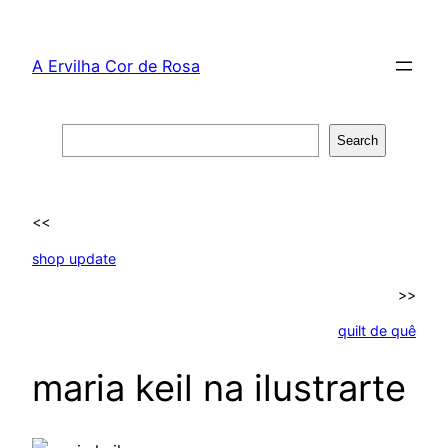
Skip
to
A Ervilha Cor de Rosa
content
Search
Search
<<
shop update
>>
quilt de quê
maria keil na ilustrarte