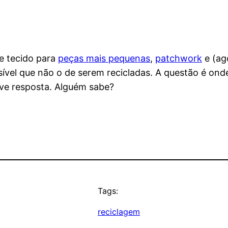
e tecido para
peças mais pequenas
,
patchwork
e (ag
ível que não o de serem recicladas. A questão é ond
ive resposta. Alguém sabe?
Tags:
reciclagem