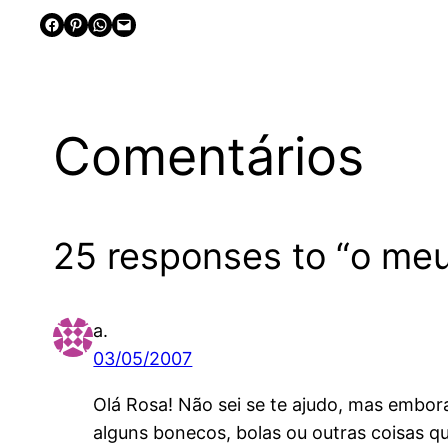
Share on Facebook
Share on Pinterest
Share on WhatsApp
Email this Page
Comentários
25 responses to “o meu
a.
03/05/2007
Olá Rosa! Não sei se te ajudo, mas embora
alguns bonecos, bolas ou outras coisas q