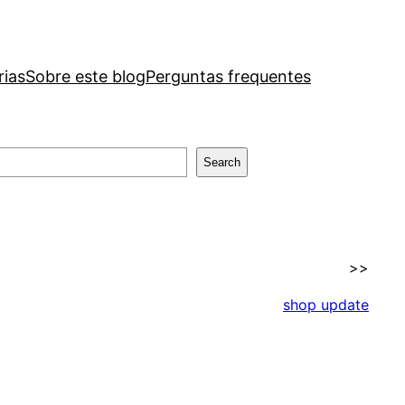
rias
Sobre este blog
Perguntas frequentes
Search
>>
shop update