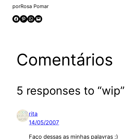
por
Rosa Pomar
Share on Facebook
Share on Pinterest
Share on WhatsApp
Email this Page
Comentários
5 responses to “wip”
rita
14/05/2007
Faço dessas as minhas palavras :)