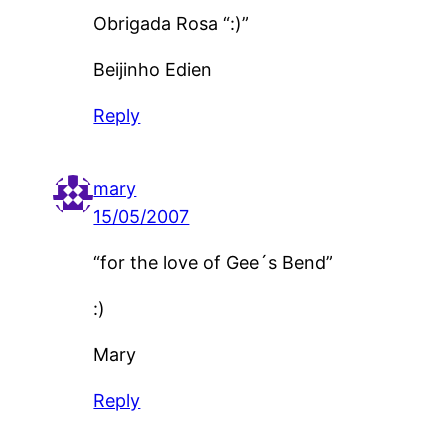
Obrigada Rosa “:)”
Beijinho Edien
Reply
mary
15/05/2007
“for the love of Gee´s Bend”
:)
Mary
Reply