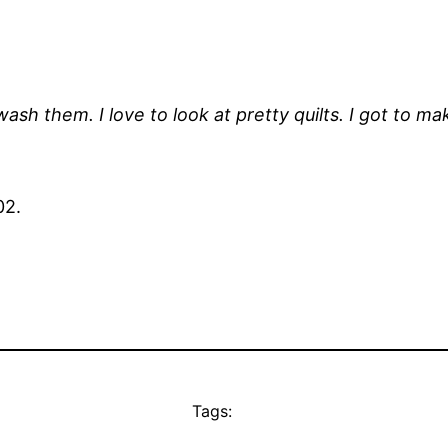
o wash them. I love to look at pretty quilts. I got to 
02.
Tags: