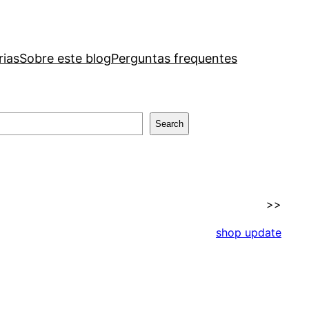
rias
Sobre este blog
Perguntas frequentes
Search
>>
shop update