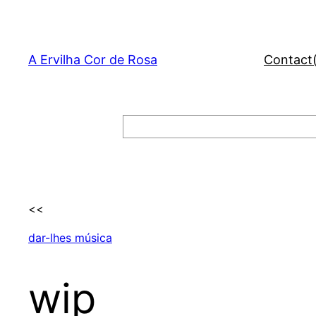
Skip
to
content
A Ervilha Cor de Rosa
Contact
Search
<<
dar-lhes música
wip