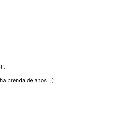
II.
nha prenda de anos…(: