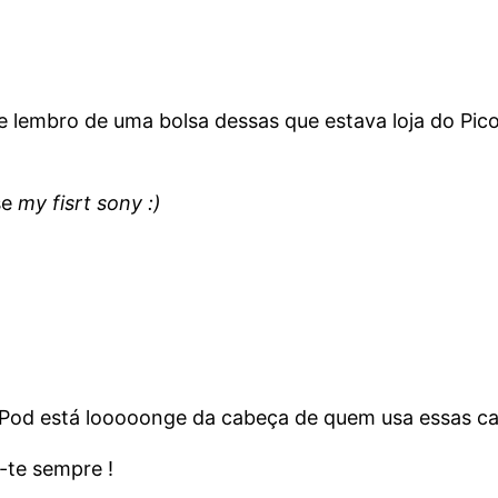
 lembro de uma bolsa dessas que estava loja do Picoa
se
my fisrt sony
:)
o iPod está looooonge da cabeça de quem usa essas ca
r-te sempre !