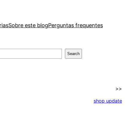
rias
Sobre este blog
Perguntas frequentes
Search
>>
shop update