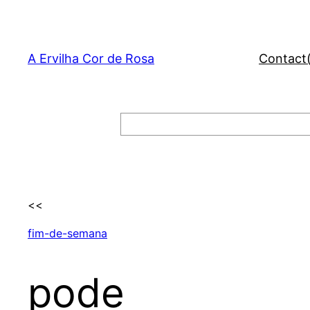
Skip
to
content
A Ervilha Cor de Rosa
Contact
Search
<<
fim-de-semana
pode