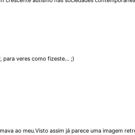
 de um crescente autismo nas sociedades contemporâne
, para veres como fizeste… ;)
ava ao meu.Visto assim já parece uma imagem retr