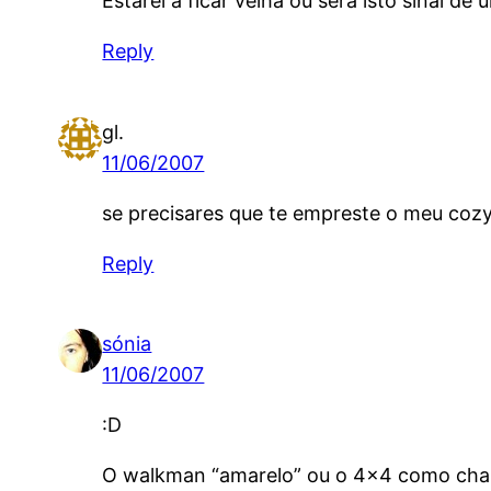
Estarei a ficar velha ou será isto sinal
Reply
gl.
11/06/2007
se precisares que te empreste o meu cozy
Reply
sónia
11/06/2007
:D
O walkman “amarelo” ou o 4×4 como cham