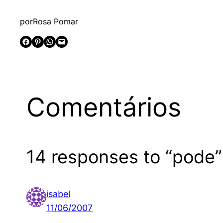
por
Rosa Pomar
Share on Facebook
Share on Pinterest
Share on WhatsApp
Email this Page
Comentários
14 responses to “pode”
isabel
11/06/2007