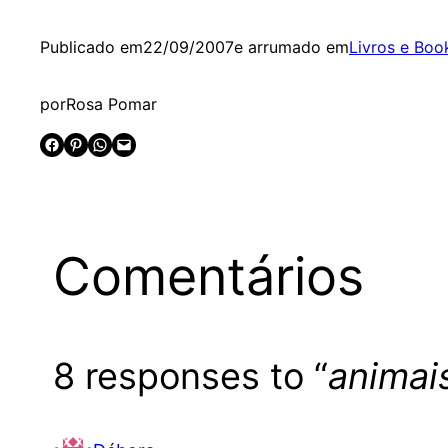
Publicado em
22/09/2007
e arrumado em
Livros e Boo
por
Rosa Pomar
Share on Facebook
Share on Pinterest
Share on WhatsApp
Email this Page
Comentários
8 responses to “
animai