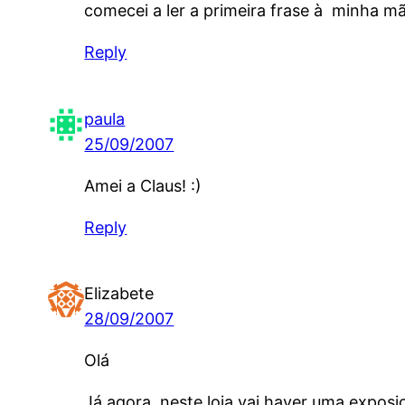
comecei a ler a primeira frase à minha m
Reply
paula
25/09/2007
Amei a Claus! :)
Reply
Elizabete
28/09/2007
Olá
Já agora, neste loja vai haver uma expos