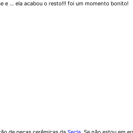
ãe e … ela acabou o resto!!! foi um momento bonito!
ição de peças cerêmicas da
Secla
. Se não estou em e