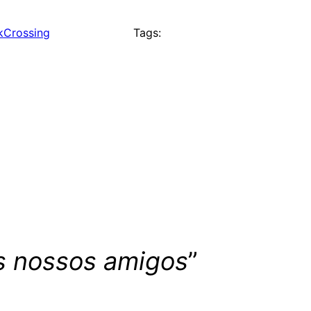
kCrossing
Tags:
s nossos amigos
”