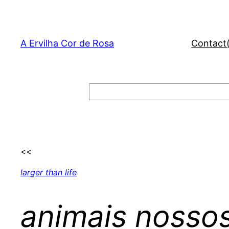
Skip
to
content
A Ervilha Cor de Rosa
Contact
Search
<<
larger than life
animais nosso