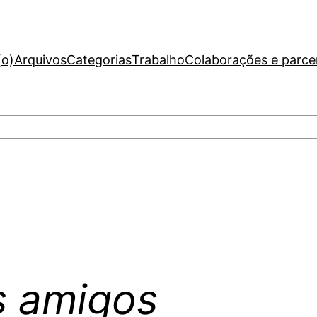
(o)
Arquivos
Categorias
Trabalho
Colaborações e parce
s amigos