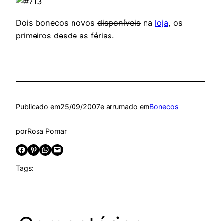
Dois bonecos novos
disponíveis
na
loja
, os
primeiros desde as férias.
Publicado em
25/09/2007
e arrumado em
Bonecos
por
Rosa Pomar
Share on Facebook
Share on Pinterest
Share on WhatsApp
Email this Page
Tags: