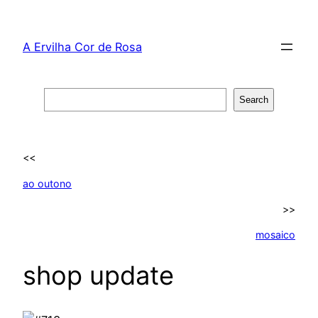
Skip
to
A Ervilha Cor de Rosa
content
Search
Search
<<
ao outono
>>
mosaico
shop update