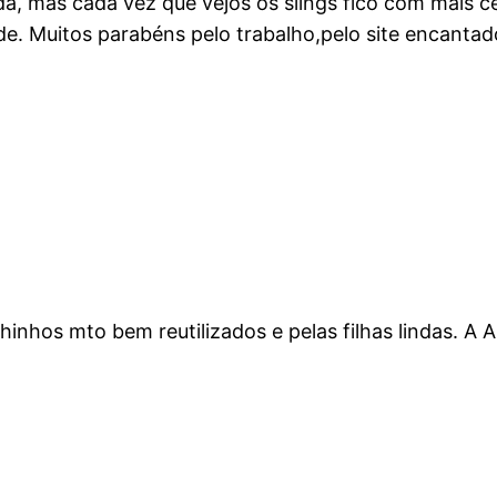
a, mas cada vez que vejos os slings fico com mais cer
 Muitos parabéns pelo trabalho,pelo site encantador,
hinhos mto bem reutilizados e pelas filhas lindas. A A