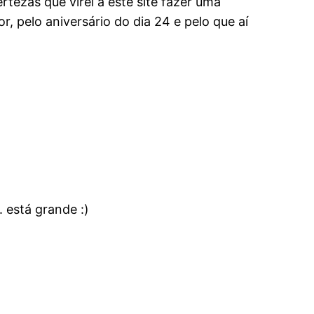
tezas que virei a este site fazer uma
 pelo aniversário do dia 24 e pelo que aí
. está grande :)