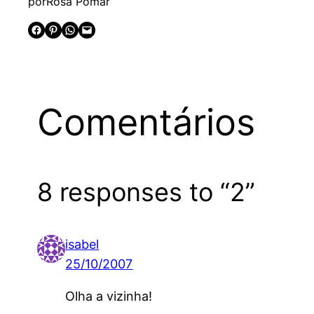
por
Rosa Pomar
Share on Facebook
Share on Pinterest
Share on WhatsApp
Email this Page
Comentários
8 responses to “2”
isabel
25/10/2007
Olha a vizinha!