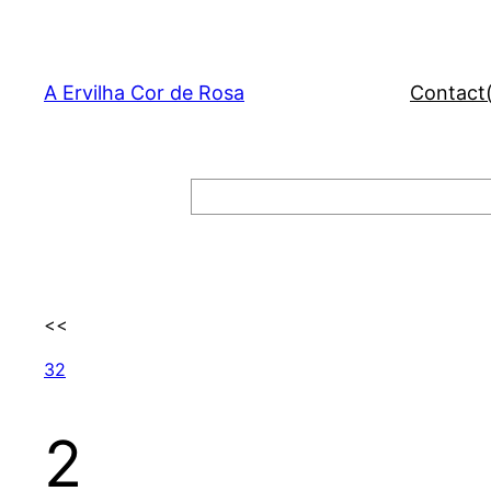
Skip
to
content
A Ervilha Cor de Rosa
Contact
Search
<<
32
2