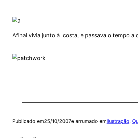
Afinal vivia junto à costa, e passava o tempo a 
Publicado em
25/10/2007
e arrumado em
Ilustração
, 
Qu