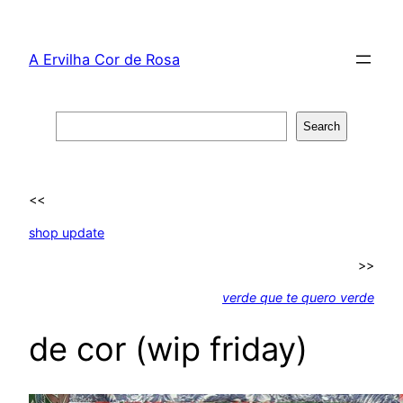
Skip
to
A Ervilha Cor de Rosa
content
Search
Search
<<
shop update
>>
verde que te quero verde
de cor (wip friday)