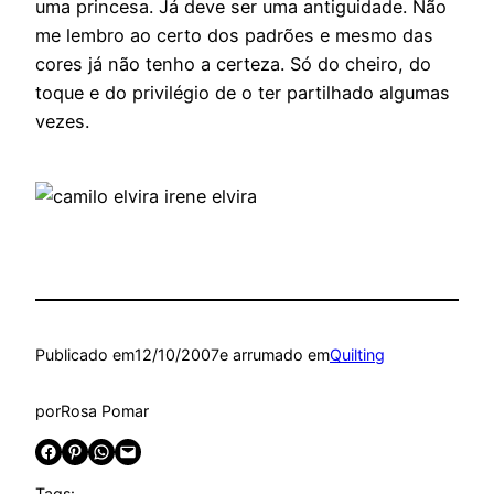
uma princesa. Já deve ser uma antiguidade. Não
me lembro ao certo dos padrões e mesmo das
cores já não tenho a certeza. Só do cheiro, do
toque e do privilégio de o ter partilhado algumas
vezes.
Publicado em
12/10/2007
e arrumado em
Quilting
por
Rosa Pomar
Share on Facebook
Share on Pinterest
Share on WhatsApp
Email this Page
Tags: