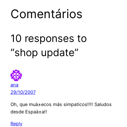
Comentários
10 responses to
“shop update”
ana
29/10/2007
Oh, que muà±ecos más simpaticos!!!! Saludos
desde Espaà±a!!
Reply