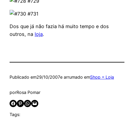
Dos que já não fazia há muito tempo e dos
outros, na
loja
.
Publicado em
29/10/2007
e arrumado em
Shop = Loja
por
Rosa Pomar
Share on Facebook
Share on Pinterest
Share on WhatsApp
Email this Page
Tags: