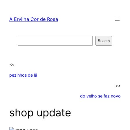
Skip
to
A Ervilha Cor de Rosa
content
Search
Search
<<
pezinhos de lã
>>
do velho se faz novo
shop update