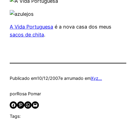
A Vida Portuguesa
é a nova casa dos meus
sacos de chita
.
Publicado em
10/12/2007
e arrumado em
Xyz…
por
Rosa Pomar
Share on Facebook
Share on Pinterest
Share on WhatsApp
Email this Page
Tags: