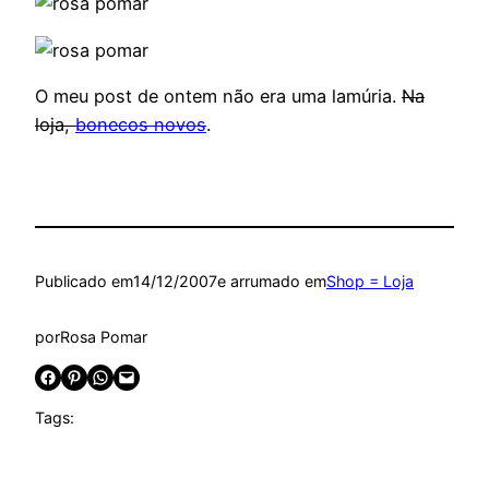
O meu post de ontem não era uma lamúria.
Na
loja,
bonecos novos
.
Publicado em
14/12/2007
e arrumado em
Shop = Loja
por
Rosa Pomar
Share on Facebook
Share on Pinterest
Share on WhatsApp
Email this Page
Tags: