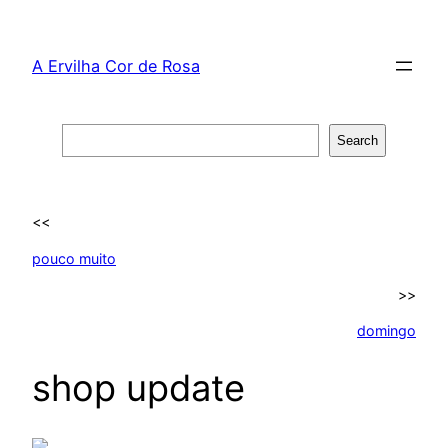
Skip
to
A Ervilha Cor de Rosa
content
Search
Search
<<
pouco muito
>>
domingo
shop update